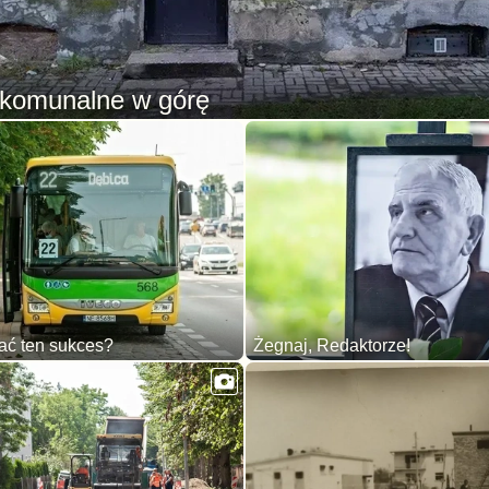
komunalne w górę
ać ten sukces?
Żegnaj, Redaktorze!