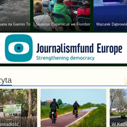
mana na Garmin Triathlon Tour
Musicus Copernicus we Fromborku
Mazurek Dąbrowsk
zyta
siadłość,
W Kazi