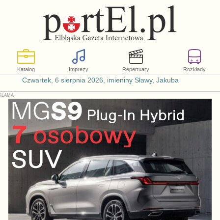
Katalog
Imprezy
Repertuary
Rozkłady
Czwartek, 6 sierpnia 2026, imieniny Sławy, Jakuba