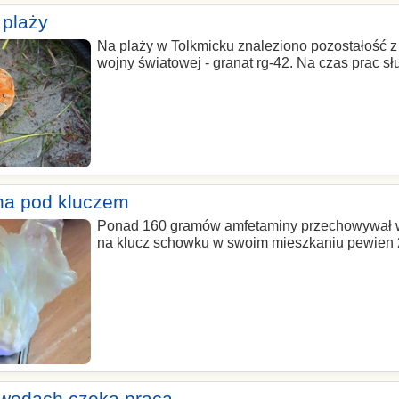
 plaży
Na plaży w Tolkmicku znaleziono pozostałość z
wojny światowej - granat rg-42. Na czas prac słu
na pod kluczem
Ponad 160 gramów amfetaminy przechowywał
na klucz schowku w swoim mieszkaniu pewien 24
wodach czeka praca