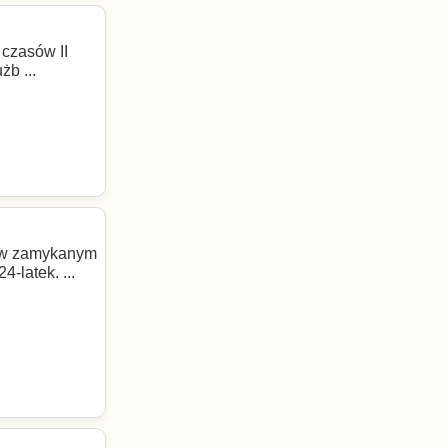
 czasów II
żb ...
 w zamykanym
-latek. ...