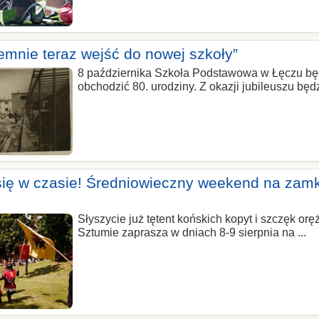
jemnie teraz wejść do nowej szkoły”
8 października Szkoła Podstawowa w Łęczu bę
obchodzić 80. urodziny. Z okazji jubileuszu będz
się w czasie! Średniowieczny weekend na zam
Słyszycie już tętent końskich kopyt i szczęk o
Sztumie zaprasza w dniach 8-9 sierpnia na ...