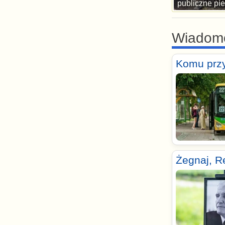
publiczne pie
Wiadom
Komu przy
Żegnaj, R