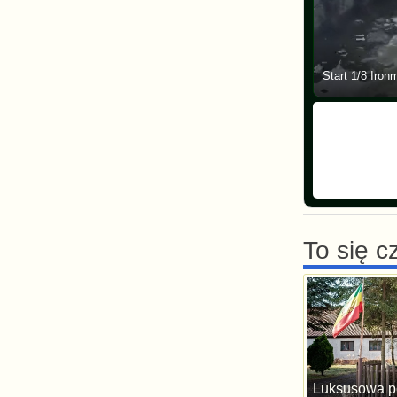
Start 1/8 Iron
To się c
Luksusowa po