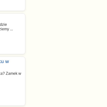
dzie
iemy ...
ku w
ręża? Zamek w