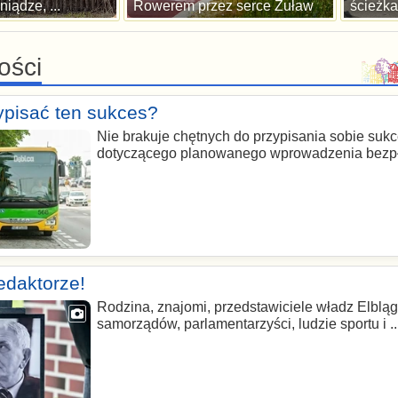
niądze, ...
Rowerem przez serce Żuław
ścieżka 
ości
pisać ten sukces?
Nie brakuje chętnych do przypisania sobie suk
dotyczącego planowanego wprowadzenia bezpła
edaktorze!
Rodzina, znajomi, przedstawiciele władz Elbląg
samorządów, parlamentarzyści, ludzie sportu i ..