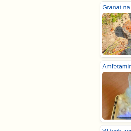
Granat na
Amfetami
W tych za