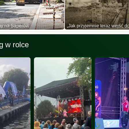
ny na Saperów
„Jak przyjemnie teraz wejść do
g w rolce